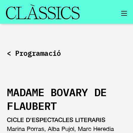
FESTIVAL D’ARTS CONTEMPORÀNIES I PENSAMENT
SOBRE EL FESTIVAL
<
Programació
EDICIONS ANTERIORS
ENTRADES EXHAURIDES
MADAME BOVARY DE
FLAUBERT
CICLE D'ESPECTACLES LITERARIS
Marina Porras, Alba Pujol, Marc Heredia