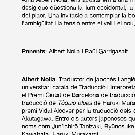
desig que qüestiona la llum occidental, la m
del plaer. Una invitació a contemplar la b
l’ambigüitat i la tensió entre el vell i el nou,
Ponents
: Albert Nolla i Raül Garrigasait
Albert Nolla
. Traductor de japonès i anglè
universitari català de Traducció i Interpre
el Premi Ciutat de Barcelona de traducció 
traducció de
Tòquio blues
de Haruki Murak
premi Vidal Alcover per la traducció dels
Akutagawa. Entre els autors japonesos que
noms com Jun’ichirō Tanizaki, Ryūnosuke
Kawabata, Haruki Murakami…