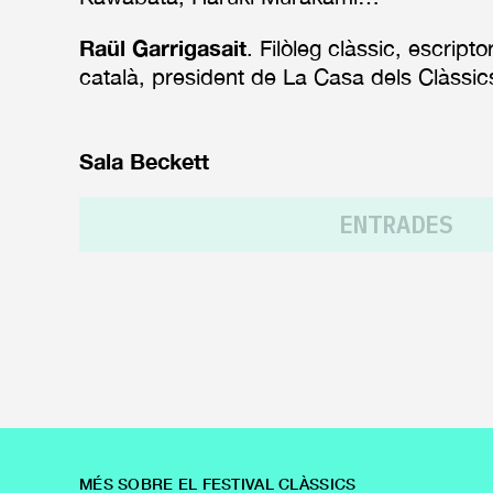
Raül Garrigasait
. Filòleg clàssic, escripto
català, president de La Casa dels Clàssic
Sala Beckett
ENTRADES
MÉS SOBRE EL FESTIVAL CLÀSSICS