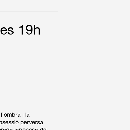
les 19h
l’ombra i la
’obsessió perversa.
irada japonesa del