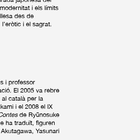
odernitat i els límits
ellesa des de
 l’eròtic i el sagrat.
s i professor
tació. El 2005 va rebre
al català per la
ami i el 2008 el IX
Contes
de Ryūnosuke
 ha traduït, figuren
 Akutagawa, Yasunari