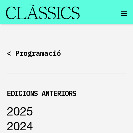
FESTIVAL D’ARTS CONTEMPORÀNIES I PENSAMENT
SOBRE EL FESTIVAL
<
Programació
EDICIONS ANTERIORS
EDICIONS ANTERIORS
2025
2024